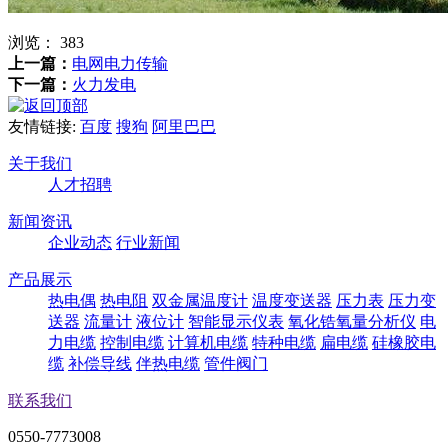
浏览：
383
上一篇：
电网电力传输
下一篇：
火力发电
友情链接:
百度
搜狗
阿里巴巴
关于我们
人才招聘
新闻资讯
企业动态
行业新闻
产品展示
热电偶
热电阻
双金属温度计
温度变送器
压力表
压力变
送器
流量计
液位计
智能显示仪表
氧化锆氧量分析仪
电
力电缆
控制电缆
计算机电缆
特种电缆
扁电缆
硅橡胶电
缆
补偿导线
伴热电缆
管件阀门
联系我们
0550-7773008