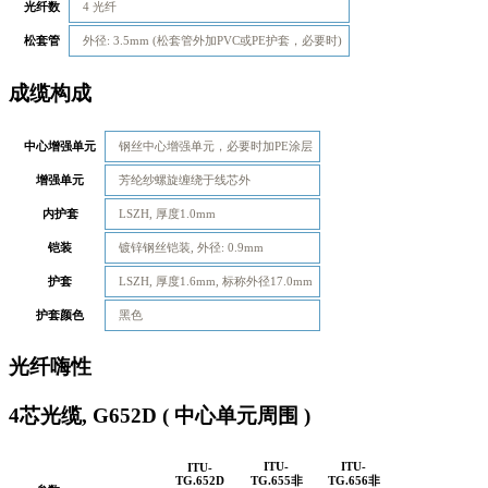
光纤数
4 光纤
松套管
外径: 3.5mm (松套管外加PVC或PE护套，必要时)
成缆构成
中心增强单元
钢丝中心增强单元，必要时加PE涂层
增强单元
芳纶纱螺旋缠绕于线芯外
内护套
LSZH, 厚度1.0mm
铠装
镀锌钢丝铠装, 外径: 0.9mm
护套
LSZH, 厚度1.6mm, 标称外径17.0mm
护套颜色
黑色
光纤嗨性
4芯光缆, G652D ( 中心单元周围 )
ITU-
ITU-
ITU-
TG.652D
TG.655非
TG.656非