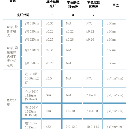
参数
标准单模
零色散位
零色散位
单位
光纤
移光纤
移光纤
光纤代码
9
8
7
@1310nm
≤0.35
N/A
N/A
dB/km
衰减, 松
套管电
@1550nm
≤0.22
≤0.22
≤0.22
dB/km
缆
@1625nm
≤0.25
≤0.26
≤0.26
dB/km
衰减, 紧
@1310nm
≤0.38
N/A
dB/km
包缓冲
式和半
缓冲式
@1550nm
≤0.28
N/A
dB/km
电缆
在1260和
1360nm之
≤3.5
N/A
N/A
ps/(nm*km)
间
在1460和
N/A
N/A
2.0-7.0
ps/(nm*km)
1530nm
(S Band)
色散分
布
在1530和
≤18
1.0-10.0
7.0-10.0
ps/(nm*km)
1565nm
(C Band)
在1565和
≤22
7.0-12.0
10.0-14.0
ps/(nm*km)
1625nm