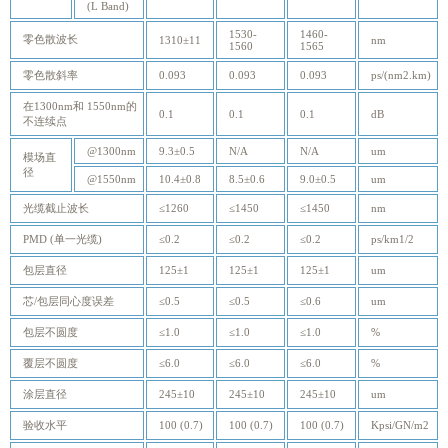
(L Band)
1530-
1460-
零色散波长
1310±11
nm
1560
1565
零色散斜率
0.093
0.093
0.093
ps/(nm2.km)
在1300nm和 1550nm的
0.1
0.1
0.1
dB
不连续点
@1300nm
9.3±0.5
N/A
N/A
um
模场直
径
@1550nm
10.4±0.8
8.5±0.6
9.0±0.5
um
光缆截止波长
≤1260
≤1450
≤1450
nm
PMD (单一光缆)
≤0.2
≤0.2
≤0.2
ps/km1/2
包层直径
125±1
125±1
125±1
um
芯/包层同心度误差
≤0.5
≤0.5
≤0.6
um
包层不圆度
≤1.0
≤1.0
≤1.0
%
覆层不圆度
≤6.0
≤6.0
≤6.0
%
涂层直径
245±10
245±10
245±10
um
验收水平
100 (0.7)
100 (0.7)
100 (0.7)
Kpsi/GN/m2