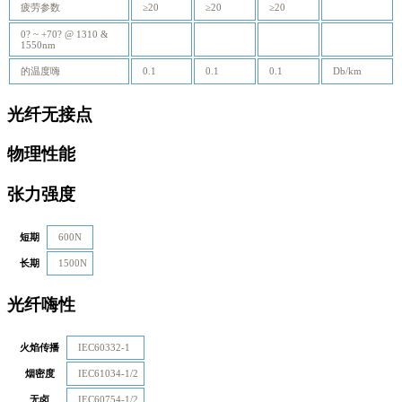
疲劳参数
≥20
≥20
≥20
0? ~ +70? @ 1310 &
1550nm
的温度嗨
0.1
0.1
0.1
Db/km
光纤无接点
物理性能
张力强度
短期
600N
长期
1500N
光纤嗨性
火焰传播
IEC60332-1
烟密度
IEC61034-1/2
无卤
IEC60754-1/2