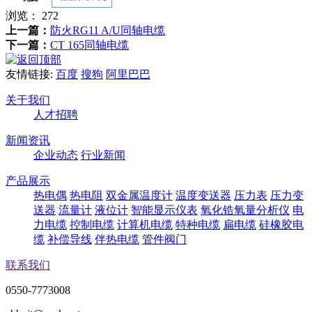
浏览：
272
上一篇：
防火RG11 A/U同轴电缆
下一篇：
CT 165同轴电缆
友情链接:
百度
搜狗
阿里巴巴
关于我们
人才招聘
新闻资讯
企业动态
行业新闻
产品展示
热电偶
热电阻
双金属温度计
温度变送器
压力表
压力变
送器
流量计
液位计
智能显示仪表
氧化锆氧量分析仪
电
力电缆
控制电缆
计算机电缆
特种电缆
扁电缆
硅橡胶电
缆
补偿导线
伴热电缆
管件阀门
联系我们
0550-7773008