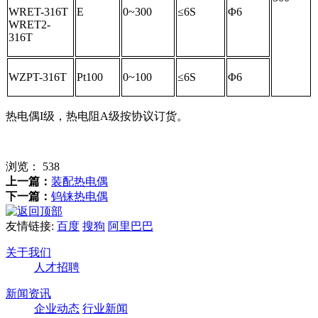
WRET-316T
E
0~300
≤6S
Φ6
WRET2-
316T
WZPT-316T
Pt100
0~100
≤6S
Φ6
热电偶I级，热电阻A级按协议订货。
浏览：
538
上一篇：
装配热电偶
下一篇：
钨铼热电偶
友情链接:
百度
搜狗
阿里巴巴
关于我们
人才招聘
新闻资讯
企业动态
行业新闻