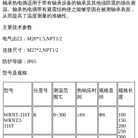
轴承热电偶适用于带有轴承设备的轴承及其他须防震的场合测
温。轴承热电偶带有避震结构使之能够坚固在被测轴承表面，
从而提高了温度测量的准确性。
主要技术参数
电气出口：M20*1.5,NPT1/2
连接尺寸：M27*2,NPT1/2
防护等级：IP65
型号及规格
型号
分度号
测温范
热响应时
规格直
规格长
围℃
间
径
度
WRNT-316T
K
0~300
≤6S
Φ6
100
WRNT2-
150
316T
200
250
300