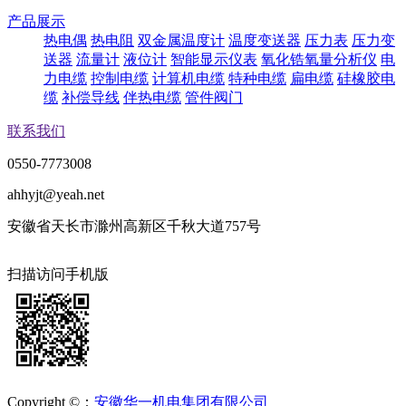
产品展示
热电偶
热电阻
双金属温度计
温度变送器
压力表
压力变
送器
流量计
液位计
智能显示仪表
氧化锆氧量分析仪
电
力电缆
控制电缆
计算机电缆
特种电缆
扁电缆
硅橡胶电
缆
补偿导线
伴热电缆
管件阀门
联系我们
0550-7773008
ahhyjt@yeah.net
安徽省天长市滁州高新区千秋大道757号
扫描访问手机版
Copyright ©：
安徽华一机电集团有限公司